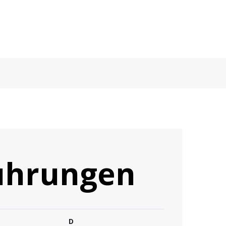
ührungen
D