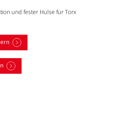
ktion und fester Hülse für Torx
dern
en