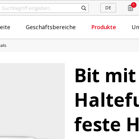
0
DE
eite
Geschäftsbereiche
Produkte
Un
ails
Bit mit
Haltef
feste H