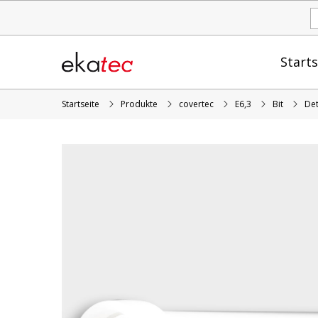
Starts
Startseite
Produkte
covertec
E6,3
Bit
Det