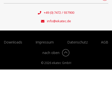
+49 (0) 7472 / 937900
info@ekatec.de
Downloads
Impressum
Datenschutz
AGB
nach oben
© 2026 ekatec GmbH