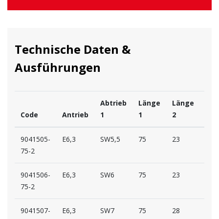
Technische Daten &
Ausführungen
Abtrieb
Länge
Länge
Code
Antrieb
1
1
2
D1
9041505-
E6,3
SW5,5
75
23
15
75-2
9041506-
E6,3
SW6
75
23
16
75-2
9041507-
E6,3
SW7
75
28
14,