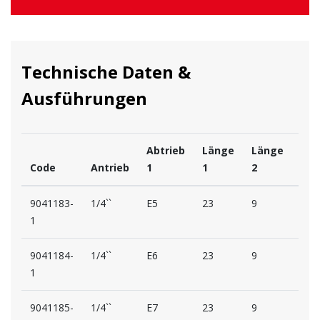
Technische Daten &
Ausführungen
Abtrieb
Länge
Länge
Code
Antrieb
1
1
2
D1
9041183-
1/4``
E5
23
9
12
1
9041184-
1/4``
E6
23
9
12
1
9041185-
1/4``
E7
23
9
13