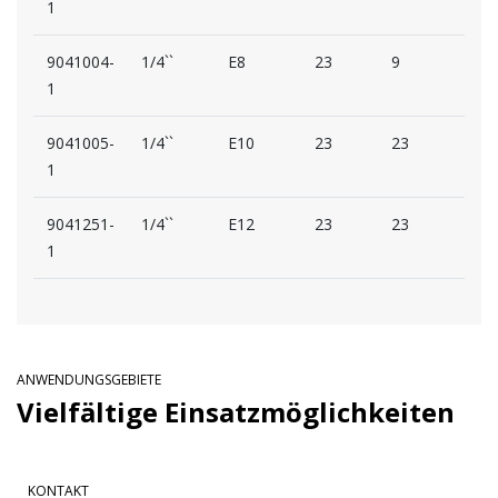
1
9041004-
1/4``
E8
23
9
13
1
9041005-
1/4``
E10
23
23
16
1
9041251-
1/4``
E12
23
23
17
1
ANWENDUNGSGEBIETE
Vielfältige Einsatzmöglichkeiten
KONTAKT