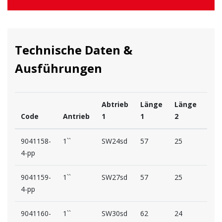
Technische Daten &
Ausführungen
Abtrieb
Länge
Länge
Code
Antrieb
1
1
2
D1
9041158-
1``
SW24sd
57
25
59
4-pp
9041159-
1``
SW27sd
57
25
59
4-pp
9041160-
1``
SW30sd
62
24
59