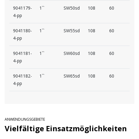
9041179-
1``
SW50sd
108
60
59
4-pp
9041180-
1``
SW55sd
108
60
59
4-pp
9041181-
1``
SW60sd
108
60
59
4-pp
9041182-
1``
SW65sd
108
60
67
4-pp
ANWENDUNGSGEBIETE
Vielfältige Einsatzmöglichkeiten