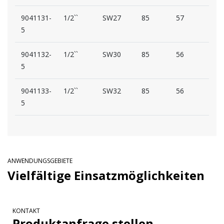
9041131-
1/2``
SW27
85
57
33
5
9041132-
1/2``
SW30
85
56
33
5
9041133-
1/2``
SW32
85
56
33
5
ANWENDUNGSGEBIETE
Vielfältige Einsatzmöglichkeiten
KONTAKT
Produktanfrage stellen