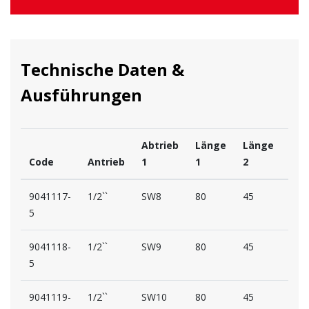
Technische Daten &
Ausführungen
Abtrieb
Länge
Länge
Code
Antrieb
1
1
2
D1
9041117-
1/2``
SW8
80
45
29
5
9041118-
1/2``
SW9
80
45
29
5
9041119-
1/2``
SW10
80
45
29